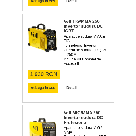
Adauga in cos
Detalii
Velt TIG/MMA 250
Invertor sudura DC
IGBT
Aparat de sudura MMA si
TIG
Tehnologie: Invertor
Curent de sudura (DC): 30
– 250 A
Include Kit Complet de
Accesorii
1 920 RON
Adauga in cos
Detalii
Velt MIG/MMA 250
Invertor sudura DC
Profesional
Aparat de sudura MIG /
MMA