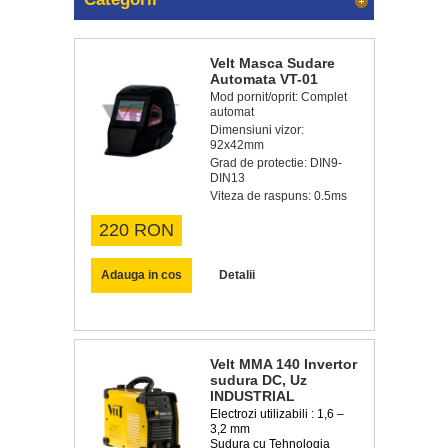
Velt Masca Sudare
Automata VT-01
Mod pornit/oprit: Complet
automat
Dimensiuni vizor:
92x42mm
Grad de protectie: DIN9-
DIN13
Viteza de raspuns: 0.5ms
220 RON
Adauga in cos
Detalii
Velt MMA 140 Invertor
sudura DC, Uz
INDUSTRIAL
Electrozi utilizabili : 1,6 –
3,2 mm
Sudura cu Tehnologia