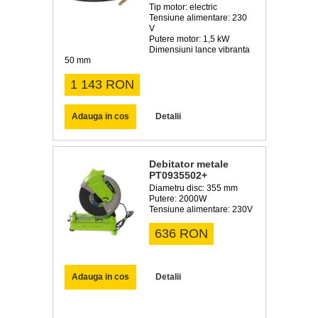
Tip motor: electric
Tensiune alimentare: 230
V
Putere motor: 1,5 kW
Dimensiuni lance vibranta
50 mm
1 143 RON
Adauga in cos
Detalii
Debitator metale
PT0935502+
Diametru disc: 355 mm
Putere: 2000W
Tensiune alimentare: 230V
636 RON
Adauga in cos
Detalii