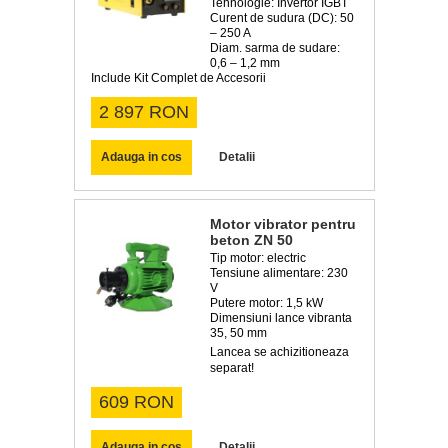
Tehnologie: Invertor IGBT
Curent de sudura (DC): 50
– 250 A
Diam. sarma de sudare:
0,6 – 1,2 mm
Include Kit Complet de Accesorii
2 897 RON
Adauga in cos
Detalii
Motor vibrator pentru
beton ZN 50
Tip motor: electric
Tensiune alimentare: 230
V
Putere motor: 1,5 kW
Dimensiuni lance vibranta
35, 50 mm
Lancea se achizitioneaza
separat!
609 RON
Adauga in cos
Detalii